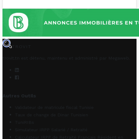
TROVIT
trovit.tn est détenu, maintenu et administré par
Megaweb
.
Autres Outils
Validateur de matricule fiscal Tunisie
Taux de change de Dinar Tunisien
TuniRIBs
Simulateur IRPP Salarié / Retraité
Calculateur IRPP de Retraité Français Résident en