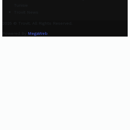
Tunisie
Trovit News
2025 © Trovit. All Rights Reserved.
Powered By
MegaWeb
.