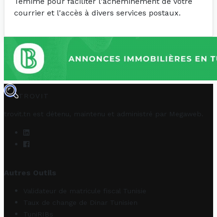
Temime pour faciliter l'acheminement de votre
courrier et l'accès à divers services postaux.
TROVIT
trovit.tn est détenu, maintenu et administré par
Megaweb
.
Autres Outils
Validateur de matricule fiscal Tunisie
Taux de change de Dinar Tunisien
TuniRIBs