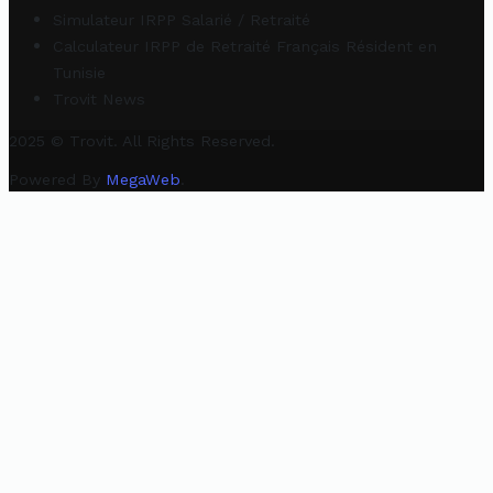
Simulateur IRPP Salarié / Retraité
Calculateur IRPP de Retraité Français Résident en
Tunisie
Trovit News
2025 © Trovit. All Rights Reserved.
Powered By
MegaWeb
.