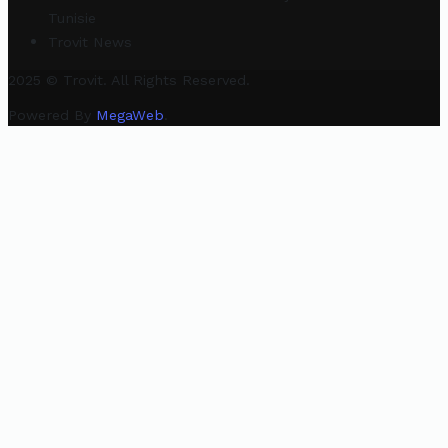
Tunisie
Trovit News
2025 © Trovit. All Rights Reserved.
Powered By
MegaWeb
.