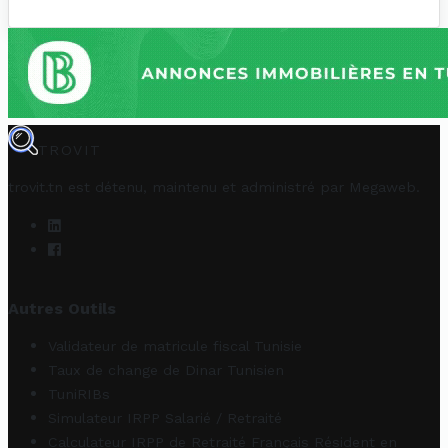
TROVIT
trovit.tn est détenu, maintenu et administré par
Megaweb
.
Autres Outils
Validateur de matricule fiscal Tunisie
Taux de change de Dinar Tunisien
TuniRIBs
Simulateur IRPP Salarié / Retraité
Calculateur IRPP de Retraité Français Résident en