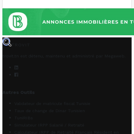
TROVIT
trovit.tn est détenu, maintenu et administré par
Megaweb
.
Autres Outils
Validateur de matricule fiscal Tunisie
Taux de change de Dinar Tunisien
TuniRIBs
Simulateur IRPP Salarié / Retraité
Calculateur IRPP de Retraité Français Résident en