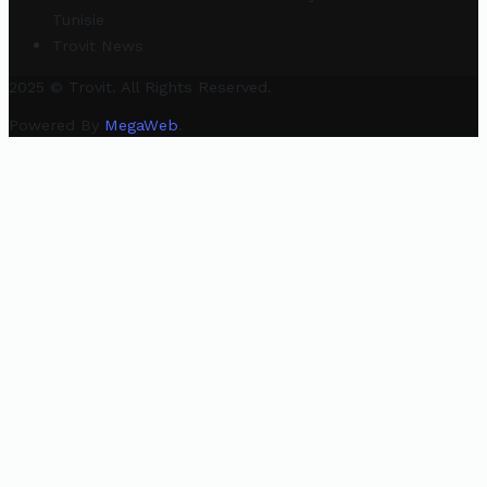
Tunisie
Trovit News
2025 © Trovit. All Rights Reserved.
Powered By
MegaWeb
.