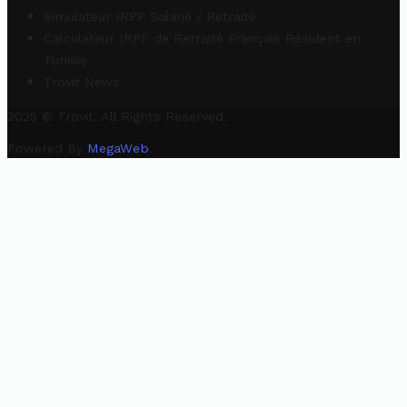
Simulateur IRPP Salarié / Retraité
Calculateur IRPP de Retraité Français Résident en
Tunisie
Trovit News
2025 © Trovit. All Rights Reserved.
Powered By
MegaWeb
.