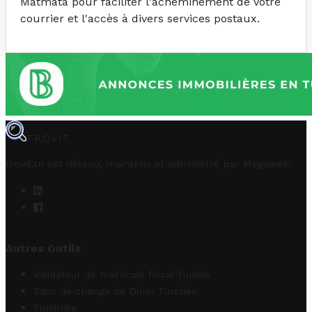
Matmata pour faciliter l'acheminement de votre
courrier et l'accès à divers services postaux.
TROVIT
trovit.tn est détenu, maintenu et administré par
Megaweb
.
Autres Outils
Validateur de matricule fiscal Tunisie
Taux de change de Dinar Tunisien
TuniRIBs