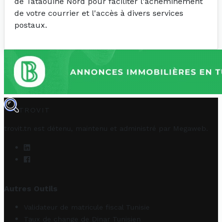
de Tataouine Nord pour faciliter l'acheminement
de votre courrier et l'accès à divers services
postaux.
TROVIT
trovit.tn est détenu, maintenu et administré par
Megaweb
.
Autres Outils
Validateur de matricule fiscal Tunisie
Taux de change de Dinar Tunisien