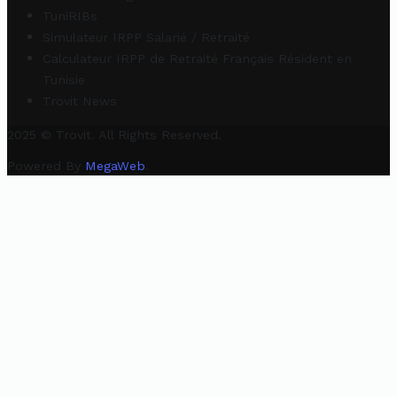
TuniRIBs
Simulateur IRPP Salarié / Retraité
Calculateur IRPP de Retraité Français Résident en
Tunisie
Trovit News
2025 © Trovit. All Rights Reserved.
Powered By
MegaWeb
.