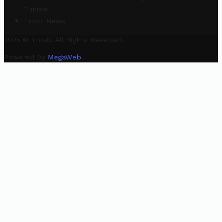
Tunisie
Trovit News
2025 © Trovit. All Rights Reserved.
Powered By
MegaWeb
.