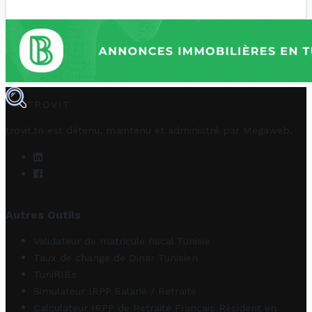
TROVIT
trovit.tn est détenu, maintenu et administré par
Megaweb
.
Autres Outils
Validateur de matricule fiscal Tunisie
Taux de change de Dinar Tunisien
TuniRIBs
Simulateur IRPP Salarié / Retraité
Calculateur IRPP de Retraité Français Résident en