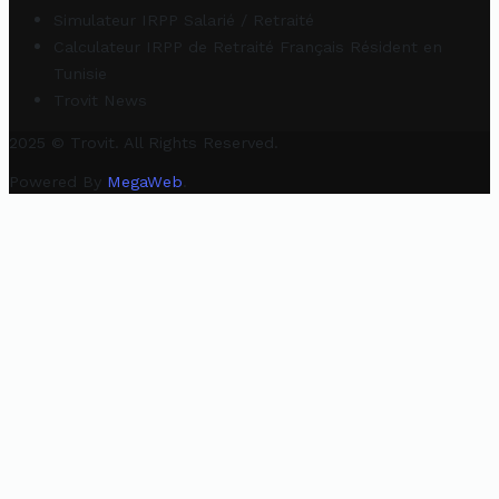
Simulateur IRPP Salarié / Retraité
Calculateur IRPP de Retraité Français Résident en
Tunisie
Trovit News
2025 © Trovit. All Rights Reserved.
Powered By
MegaWeb
.