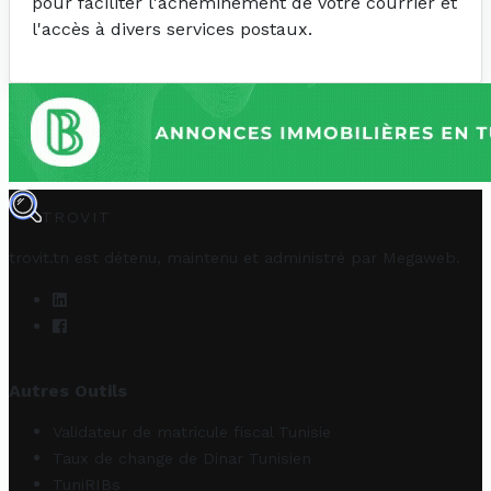
pour faciliter l'acheminement de votre courrier et
l'accès à divers services postaux.
TROVIT
trovit.tn est détenu, maintenu et administré par
Megaweb
.
Autres Outils
Validateur de matricule fiscal Tunisie
Taux de change de Dinar Tunisien
TuniRIBs