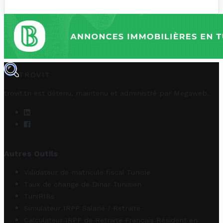
TROVIT
trovit.tn est détenu, maintenu et administré par
Megaweb
.
Autres Outils
Validateur de matricule fiscal Tunisie
Taux de change de Dinar Tunisien
TuniRIBs
Simulateur IRPP Salarié / Retraité
Calculateur IRPP de Retraité Français Résident en