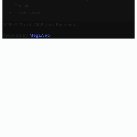
Tunisie
Trovit News
2025 © Trovit. All Rights Reserved.
Powered By
MegaWeb
.