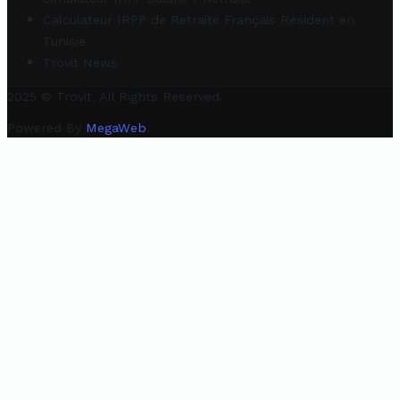
Calculateur IRPP de Retraité Français Résident en
Tunisie
Trovit News
2025 © Trovit. All Rights Reserved.
Powered By
MegaWeb
.