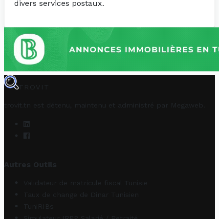
divers services postaux.
TROVIT
trovit.tn est détenu, maintenu et administré par
Megaweb
.
Autres Outils
Validateur de matricule fiscal Tunisie
Taux de change de Dinar Tunisien
TuniRIBs
Simulateur IRPP Salarié / Retraité