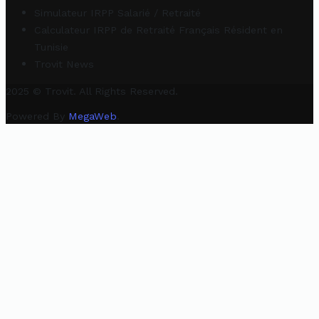
Simulateur IRPP Salarié / Retraité
Calculateur IRPP de Retraité Français Résident en
Tunisie
Trovit News
2025 © Trovit. All Rights Reserved.
Powered By
MegaWeb
.