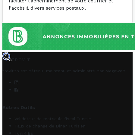
faciliter l'acheminement de votre courrier et
l'accès à divers services postaux.
TROVIT
trovit.tn est détenu, maintenu et administré par
Megaweb
.
Autres Outils
Validateur de matricule fiscal Tunisie
Taux de change de Dinar Tunisien
TuniRIBs