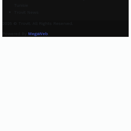
Tunisie
Trovit News
2025 © Trovit. All Rights Reserved.
Powered By
MegaWeb
.