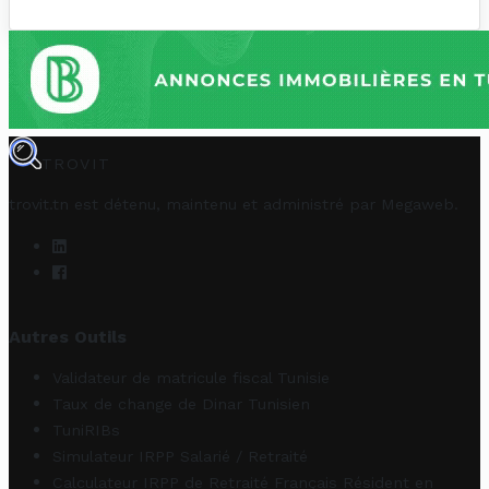
TROVIT
trovit.tn est détenu, maintenu et administré par
Megaweb
.
Autres Outils
Validateur de matricule fiscal Tunisie
Taux de change de Dinar Tunisien
TuniRIBs
Simulateur IRPP Salarié / Retraité
Calculateur IRPP de Retraité Français Résident en