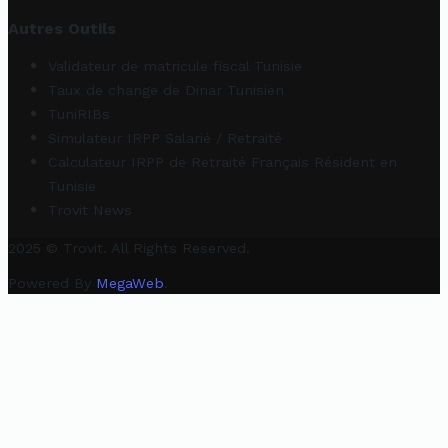
Autres Outils
Validateur de matricule fiscal Tunisie
Taux de change de Dinar Tunisien
TuniRIBs
Simulateur IRPP Salarié / Retraité
Calculateur IRPP de Retraité Français Résident en
Tunisie
Trovit News
2025 © Trovit. All Rights Reserved.
Powered By
MegaWeb
.