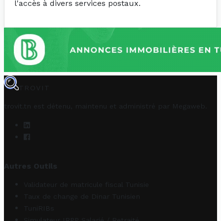
l'accès à divers services postaux.
TROVIT
trovit.tn est détenu, maintenu et administré par
Megaweb
.
Autres Outils
Validateur de matricule fiscal Tunisie
Taux de change de Dinar Tunisien
TuniRIBs
Simulateur IRPP Salarié / Retraité