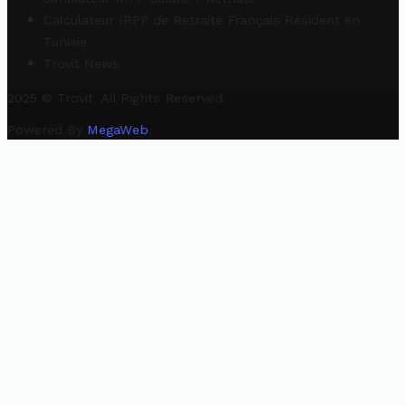
Calculateur IRPP de Retraité Français Résident en
Tunisie
Trovit News
2025 © Trovit. All Rights Reserved.
Powered By
MegaWeb
.