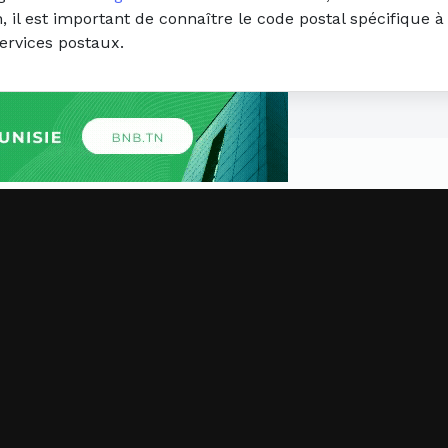
 il est important de connaître le code postal spécifique à 
ervices postaux.