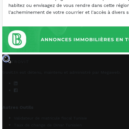
habitez ou envisagez de vous rendre dans cette région,
l'acheminement de votre courrier et l'accès à divers s
TROVIT
trovit.tn est détenu, maintenu et administré par
Megaweb
.
Autres Outils
Validateur de matricule fiscal Tunisie
Taux de change de Dinar Tunisien