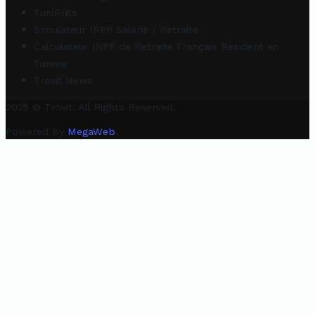
TuniRIBs
Simulateur IRPP Salarié / Retraité
Calculateur IRPP de Retraité Français Résident en
Tunisie
Trovit News
2025 © Trovit. All Rights Reserved.
Powered By
MegaWeb
.