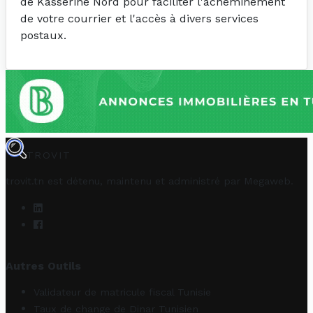
de Kasserine Nord pour faciliter l'acheminement
de votre courrier et l'accès à divers services
postaux.
TROVIT
trovit.tn est détenu, maintenu et administré par
Megaweb
.
Autres Outils
Validateur de matricule fiscal Tunisie
Taux de change de Dinar Tunisien