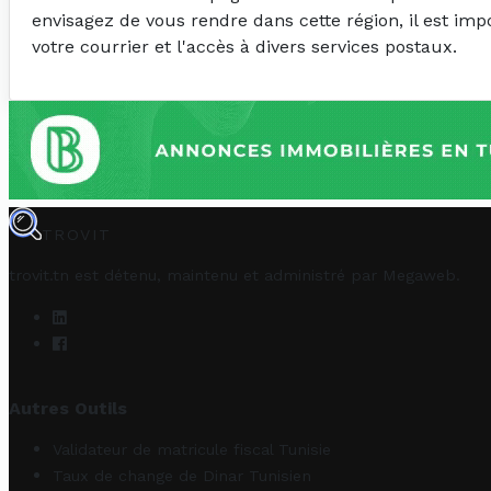
envisagez de vous rendre dans cette région, il est im
votre courrier et l'accès à divers services postaux.
TROVIT
trovit.tn est détenu, maintenu et administré par
Megaweb
.
Autres Outils
Validateur de matricule fiscal Tunisie
Taux de change de Dinar Tunisien