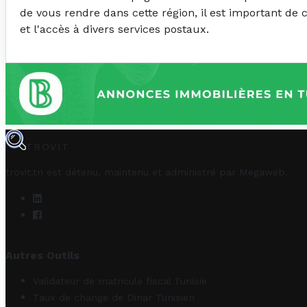
de vous rendre dans cette région, il est important de 
et l'accès à divers services postaux.
TROVIT
trovit.tn est détenu, maintenu et administré par
Megaweb
.
Autres Outils
Validateur de matricule fiscal Tunisie
Taux de change de Dinar Tunisien