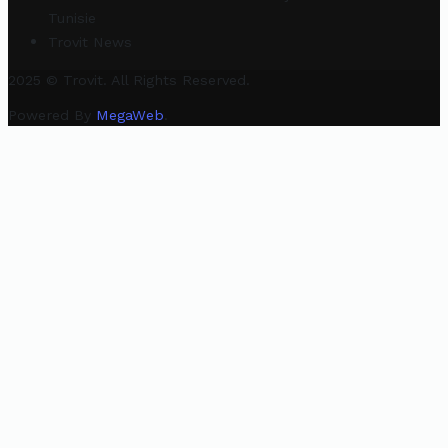
Tunisie
Trovit News
2025 © Trovit. All Rights Reserved.
Powered By
MegaWeb
.