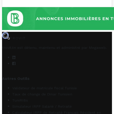
TROVIT
trovit.tn est détenu, maintenu et administré par
Megaweb
.
Autres Outils
Validateur de matricule fiscal Tunisie
Taux de change de Dinar Tunisien
TuniRIBs
Simulateur IRPP Salarié / Retraité
Calculateur IRPP de Retraité Français Résident en