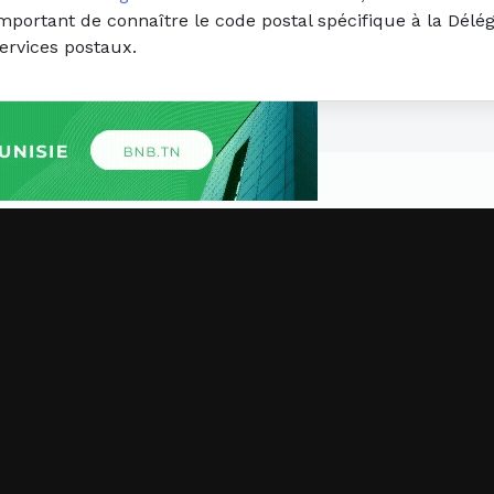
important de connaître le code postal spécifique à la Délég
ervices postaux.