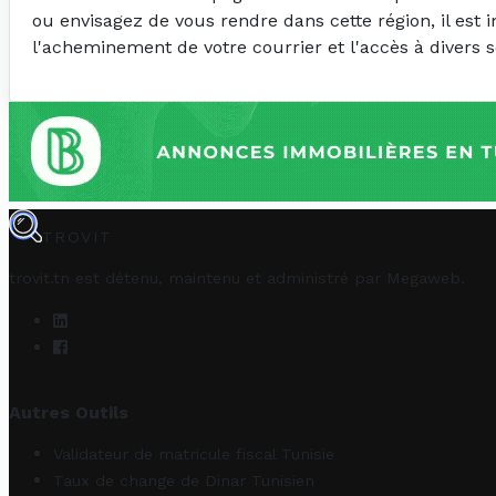
ou envisagez de vous rendre dans cette région, il est 
l'acheminement de votre courrier et l'accès à divers s
TROVIT
trovit.tn est détenu, maintenu et administré par
Megaweb
.
Autres Outils
Validateur de matricule fiscal Tunisie
Taux de change de Dinar Tunisien