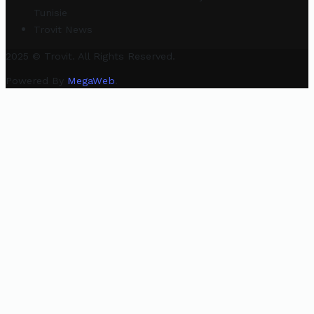
Tunisie
Trovit News
2025 © Trovit. All Rights Reserved.
Powered By
MegaWeb
.