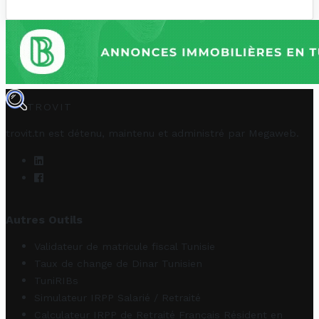
TROVIT
trovit.tn est détenu, maintenu et administré par
Megaweb
.
Autres Outils
Validateur de matricule fiscal Tunisie
Taux de change de Dinar Tunisien
TuniRIBs
Simulateur IRPP Salarié / Retraité
Calculateur IRPP de Retraité Français Résident en