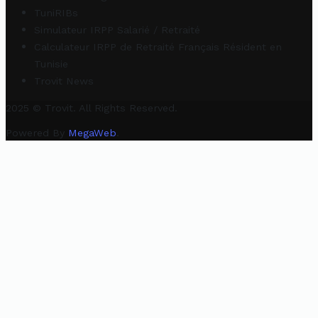
TuniRIBs
Simulateur IRPP Salarié / Retraité
Calculateur IRPP de Retraité Français Résident en
Tunisie
Trovit News
2025 © Trovit. All Rights Reserved.
Powered By
MegaWeb
.