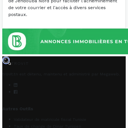
de Jendouba Nord pour faciliter l'acheminement
de votre courrier et l'accès à divers services
postaux.
TROVIT
trovit.tn est détenu, maintenu et administré par
Megaweb
.
Autres Outils
Validateur de matricule fiscal Tunisie
Taux de change de Dinar Tunisien