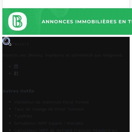
TROVIT
trovit.tn est détenu, maintenu et administré par
Megaweb
.
Autres Outils
Validateur de matricule fiscal Tunisie
Taux de change de Dinar Tunisien
TuniRIBs
Simulateur IRPP Salarié / Retraité
Calculateur IRPP de Retraité Français Résident en