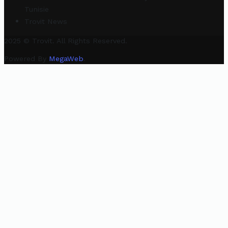
Tunisie
Trovit News
2025 © Trovit. All Rights Reserved.
Powered By
MegaWeb
.