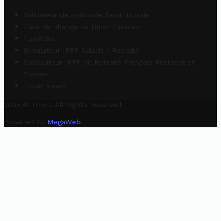
Validateur de matricule fiscal Tunisie
Taux de change de Dinar Tunisien
TuniRIBs
Simulateur IRPP Salarié / Retraité
Calculateur IRPP de Retraité Français Résident en
Tunisie
Trovit News
2025 © Trovit. All Rights Reserved.
Powered By
MegaWeb
.