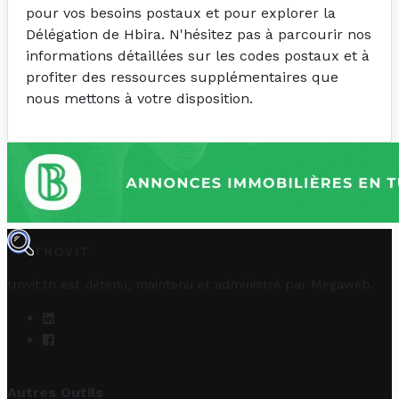
pour vos besoins postaux et pour explorer la
Délégation de Hbira. N'hésitez pas à parcourir nos
informations détaillées sur les codes postaux et à
profiter des ressources supplémentaires que
nous mettons à votre disposition.
TROVIT
trovit.tn est détenu, maintenu et administré par
Megaweb
.
Autres Outils