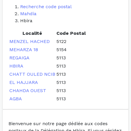
Recherche code postal
Mahdia
Hbira
Localité
Code Postal
MENZEL HACHED
5122
MEHARZA 18
5154
REGAIGA
5113
HBIRA
5113
CHATT OULED NCIB
5113
EL HAJJARA
5113
CHAHDA OUEST
5113
AGBA
5113
Bienvenue sur notre page dédiée aux codes
postaux de la Délégation de Hbira. Si vous résidez