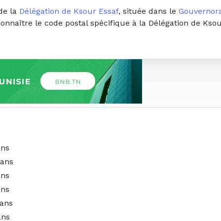
de la
Délégation de Ksour Essaf
, située dans le
Gouvernor
connaître le code postal spécifique à la Délégation de Kso
ans
 ans
ans
ans
 ans
ans