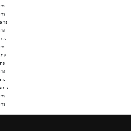
ans
ans
 ans
ans
ans
ans
ans
ans
ans
ans
 ans
ans
ans