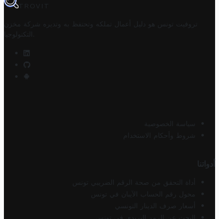
TROVIT
تروفيت تونس هو دليل أعمال تملكه وتحتفظ به وتديره
شركة مخزن
.
التكنولوجيا
سياسة الخصوصية
شروط وأحكام الاستخدام
أدواتنا
أداة التحقق من صحة الرقم الضريبي تونس
محول رقم الحساب الآيبان في تونس
أسعار صرف الدينار التونسي
البحث عن الرمز البريدي في تونس