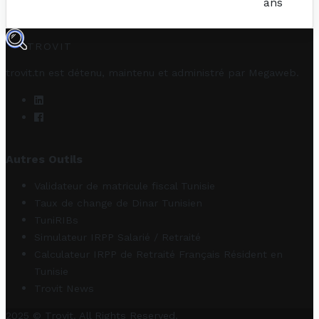
ans
TROVIT
trovit.tn est détenu, maintenu et administré par
Megaweb
.
Autres Outils
Validateur de matricule fiscal Tunisie
Taux de change de Dinar Tunisien
TuniRIBs
Simulateur IRPP Salarié / Retraité
Calculateur IRPP de Retraité Français Résident en
Tunisie
Trovit News
2025 © Trovit. All Rights Reserved.