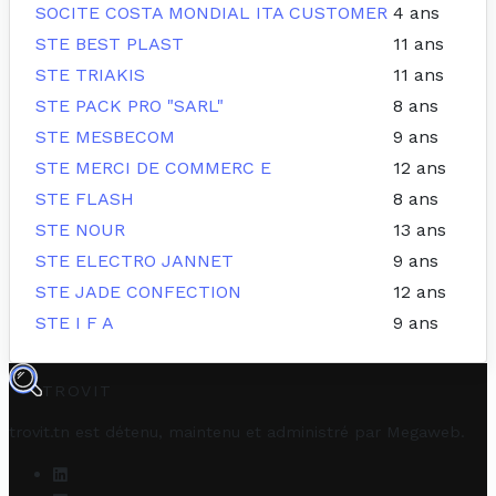
SOCITE COSTA MONDIAL ITA CUSTOMER
4 ans
STE BEST PLAST
11 ans
STE TRIAKIS
11 ans
STE PACK PRO "SARL"
8 ans
STE MESBECOM
9 ans
STE MERCI DE COMMERC E
12 ans
STE FLASH
8 ans
STE NOUR
13 ans
STE ELECTRO JANNET
9 ans
STE JADE CONFECTION
12 ans
STE I F A
9 ans
TROVIT
trovit.tn est détenu, maintenu et administré par
Megaweb
.