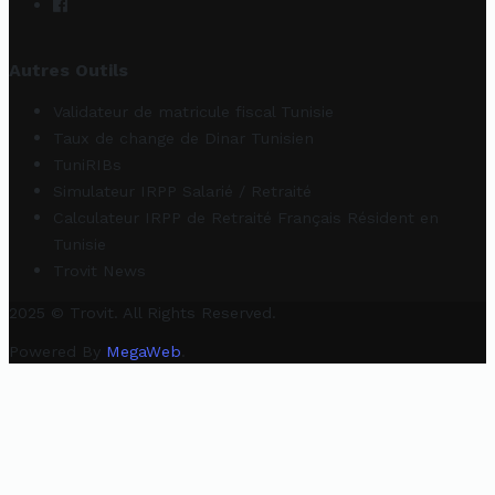
Autres Outils
Validateur de matricule fiscal Tunisie
Taux de change de Dinar Tunisien
TuniRIBs
Simulateur IRPP Salarié / Retraité
Calculateur IRPP de Retraité Français Résident en
Tunisie
Trovit News
2025 © Trovit. All Rights Reserved.
Powered By
MegaWeb
.