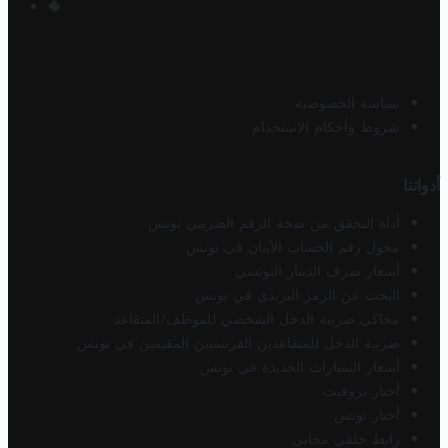
سياسة الخصوصية
شروط وأحكام الاستخدام
أدواتنا
أداة التحقق من صحة الرقم الضريبي تونس
محول رقم الحساب الآيبان في تونس
أسعار صرف الدينار التونسي
البحث عن الرمز البريدي في تونس
محاكي ضريبة الدخل الشخصي للموظف/المتقاعد
ضريبة الدخل للمتقاعدين الفرنسيين المقيمين في تونس
أسعار السيارات الجديدة في تونس
أخبار تروفيت
أخبار تونس
رابط خلفي مجاني