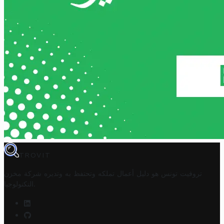
TROVIT
تروفيت تونس هو دليل أعمال تملكه وتحتفظ به وتديره
شركة مخزن
.
التكنولوجيا