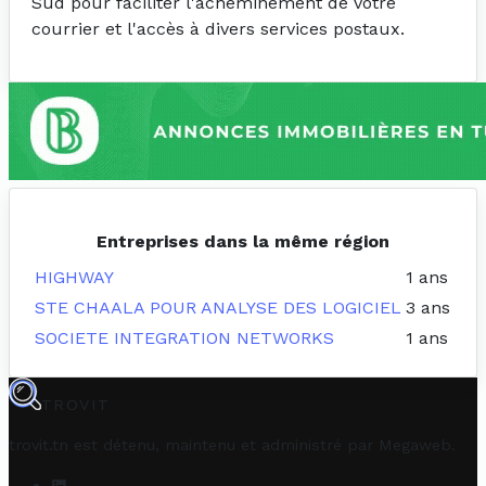
Sud pour faciliter l'acheminement de votre
courrier et l'accès à divers services postaux.
Entreprises dans la même région
HIGHWAY
1 ans
STE CHAALA POUR ANALYSE DES LOGICIEL
3 ans
SOCIETE INTEGRATION NETWORKS
1 ans
TROVIT
trovit.tn est détenu, maintenu et administré par
Megaweb
.