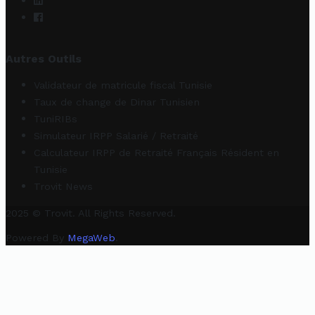
Autres Outils
Validateur de matricule fiscal Tunisie
Taux de change de Dinar Tunisien
TuniRIBs
Simulateur IRPP Salarié / Retraité
Calculateur IRPP de Retraité Français Résident en
Tunisie
Trovit News
2025 © Trovit. All Rights Reserved.
Powered By
MegaWeb
.