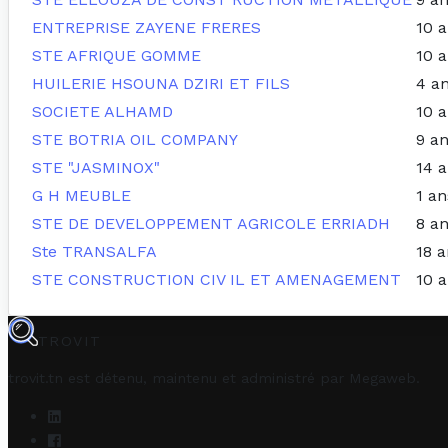
ENTREPRISE ZAYENE FRERES
10 
STE AFRIQUE GOMME
10 
HUILERIE HSOUNA DZIRI ET FILS
4 a
SOCIETE ALHAMD
10 
STE BOTRIA OIL COMPANY
9 a
STE "JASMINOX"
14 
G H MEUBLE
1 an
STE DE DEVELOPPEMENT AGRICOLE ERRIADH
8 a
Ste TRANSALFA
18 a
STE CONSTRUCTION CIV IL ET AMENAGEMENT
10 
TROVIT
trovit.tn est détenu, maintenu et administré par
Megaweb
.