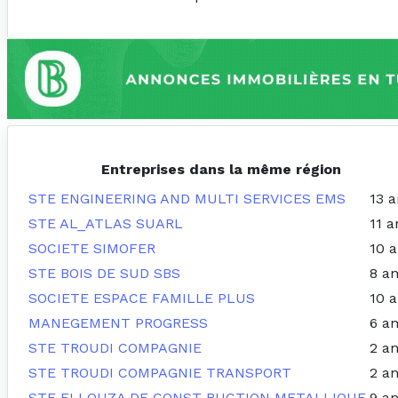
Entreprises dans la même région
STE ENGINEERING AND MULTI SERVICES EMS
13 a
STE AL_ATLAS SUARL
11 a
SOCIETE SIMOFER
10 
STE BOIS DE SUD SBS
8 a
SOCIETE ESPACE FAMILLE PLUS
10 
MANEGEMENT PROGRESS
6 a
STE TROUDI COMPAGNIE
2 a
STE TROUDI COMPAGNIE TRANSPORT
2 a
STE ELLOUZA DE CONST RUCTION METALLIQUE
9 a