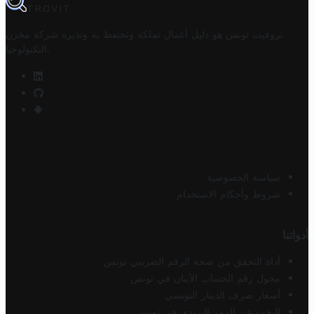
TROVIT
تروفيت تونس هو دليل أعمال تملكه وتحتفظ به وتديره
شركة مخزن
.
التكنولوجيا
سياسة الخصوصية
شروط وأحكام الاستخدام
أدواتنا
أداة التحقق من صحة الرقم الضريبي تونس
محول رقم الحساب الآيبان في تونس
أسعار صرف الدينار التونسي
البحث عن الرمز البريدي في تونس