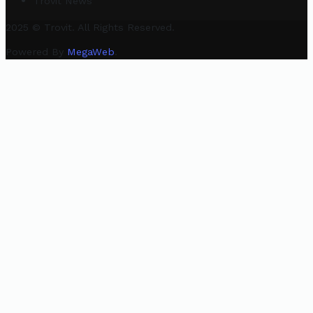
Trovit News
2025 © Trovit. All Rights Reserved.
Powered By
MegaWeb
.