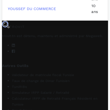
10
YOUSSEF DU COMMERCE
ans
TROVIT
trovit.tn est détenu, maintenu et administré par
Megaweb
.
Autres Outils
Validateur de matricule fiscal Tunisie
Taux de change de Dinar Tunisien
TuniRIBs
Simulateur IRPP Salarié / Retraité
Calculateur IRPP de Retraité Français Résident en
Tunisie