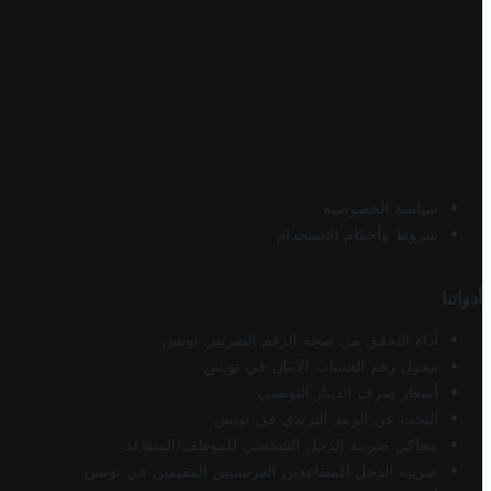
سياسة الخصوصية
شروط وأحكام الاستخدام
أدواتنا
أداة التحقق من صحة الرقم الضريبي تونس
محول رقم الحساب الآيبان في تونس
أسعار صرف الدينار التونسي
البحث عن الرمز البريدي في تونس
محاكي ضريبة الدخل الشخصي للموظف/المتقاعد
ضريبة الدخل للمتقاعدين الفرنسيين المقيمين في تونس