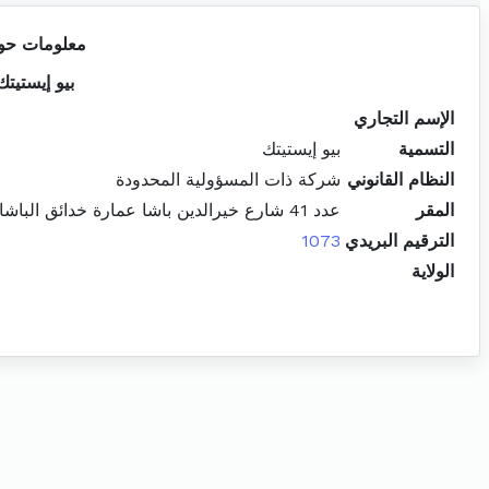
معلومات حو
بيو إيستيتك
الإسم التجاري
التسمية
بيو إيستيتك
النظام القانوني
شركة ذات المسؤولية المحدودة
المقر
عدد 41 شارع خيرالدين باشا عمارة خدائق الباشا بلوك ب الطابق الرابع مكتب ب أ 4 مونبليزير باب بحر
الترقيم البريدي
1073
الولاية