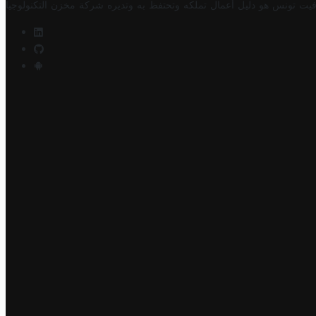
فيت تونس هو دليل أعمال تملكه وتحتفظ به وتديره
شركة مخزن التكنولوجيا