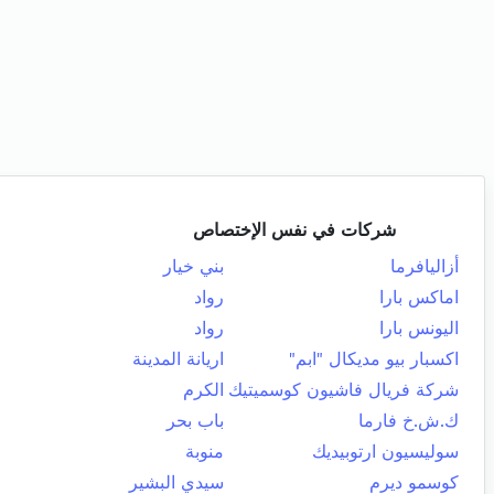
شركات في نفس الإختصاص
أزاليافرما
بني خيار
اماكس بارا
رواد
اليونس بارا
رواد
اكسبار بيو مديكال "ابم"
اريانة المدينة
شركة فريال فاشيون كوسميتيك
الكرم
ك.ش.خ فارما
باب بحر
سوليسيون ارتوبيديك
منوبة
كوسمو ديرم
سيدي البشير