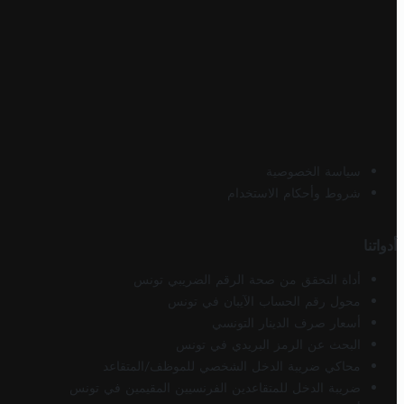
سياسة الخصوصية
شروط وأحكام الاستخدام
أدواتنا
أداة التحقق من صحة الرقم الضريبي تونس
محول رقم الحساب الآيبان في تونس
أسعار صرف الدينار التونسي
البحث عن الرمز البريدي في تونس
محاكي ضريبة الدخل الشخصي للموظف/المتقاعد
ضريبة الدخل للمتقاعدين الفرنسيين المقيمين في تونس