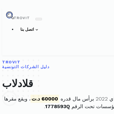
TROVIT
اتصل بنا
TROVIT
دليل الشركات التونسية
قلادلاب
60000 د.ت
، ويقع مقرها
مؤسسات تحت الرقم
1778593Q
.