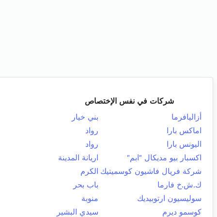
شركات في نفس الإختصاص
أزاليافرما
بني خيار
اماكس بارا
رواد
اليونس بارا
رواد
اكسبار بيو مديكال "ابم"
اريانة المدينة
شركة فريال فاشيون كوسميتيك
الكرم
ك.ش.خ فارما
باب بحر
سوليسيون ارتوبيديك
منوبة
كوسمو ديرم
سيدي البشير