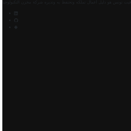
فيت تونس هو دليل أعمال تملكه وتحتفظ به وتديره
شركة مخزن التكنولوجيا