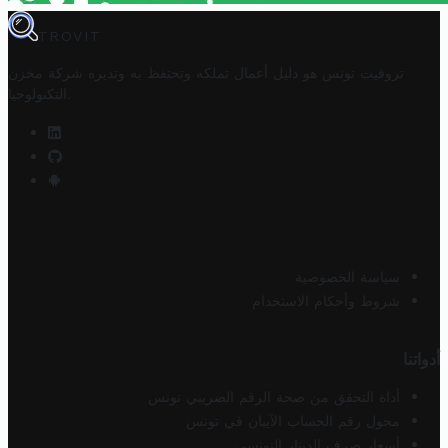
TROVIT
تروفيت تونس هو دليل أعمال تملكه وتحتفظ به وتديره
شركة مخزن
.
التكنولوجيا
سياسة الخصوصية
شروط وأحكام الاستخدام
أدواتنا
أداة التحقق من صحة الرقم الضريبي تونس
محول رقم الحساب الآيبان في تونس
أسعار صرف الدينار التونسي