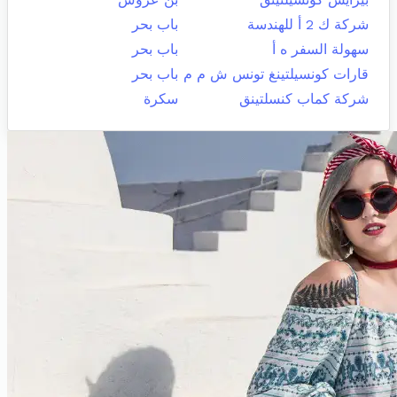
شركة ك 2 أ للهندسة
باب بحر
سهولة السفر ه أ
باب بحر
قارات كونسيلتينغ تونس ش م م
باب بحر
شركة كماب كنسلتينق
سكرة