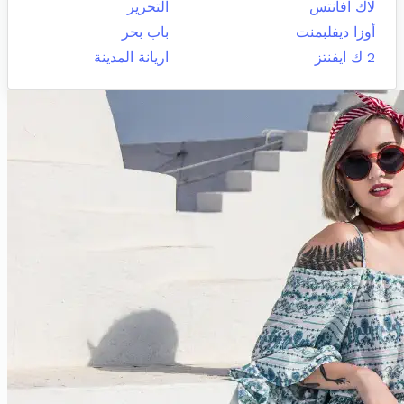
لاك افانتس
التحرير
أوزا ديفلبمنت
باب بحر
2 ك ايفنتز
اريانة المدينة