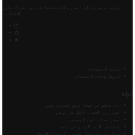
تروفيت تونس هو دليل أعمال تملكه وتحتفظ به وتديره
شركة مخزن
.
التكنولوجيا
سياسة الخصوصية
شروط وأحكام الاستخدام
أدواتنا
أداة التحقق من صحة الرقم الضريبي تونس
محول رقم الحساب الآيبان في تونس
أسعار صرف الدينار التونسي
البحث عن الرمز البريدي في تونس
محاكي ضريبة الدخل الشخصي للموظف/المتقاعد