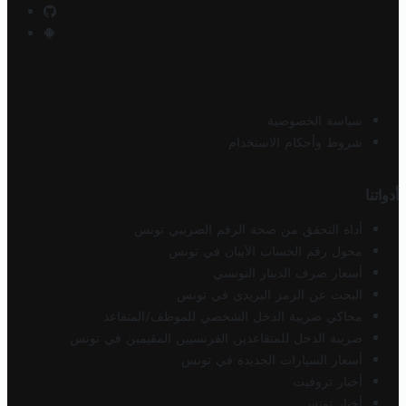
سياسة الخصوصية
شروط وأحكام الاستخدام
أدواتنا
أداة التحقق من صحة الرقم الضريبي تونس
محول رقم الحساب الآيبان في تونس
أسعار صرف الدينار التونسي
البحث عن الرمز البريدي في تونس
محاكي ضريبة الدخل الشخصي للموظف/المتقاعد
ضريبة الدخل للمتقاعدين الفرنسيين المقيمين في تونس
أسعار السيارات الجديدة في تونس
أخبار تروفيت
أخبار تونس