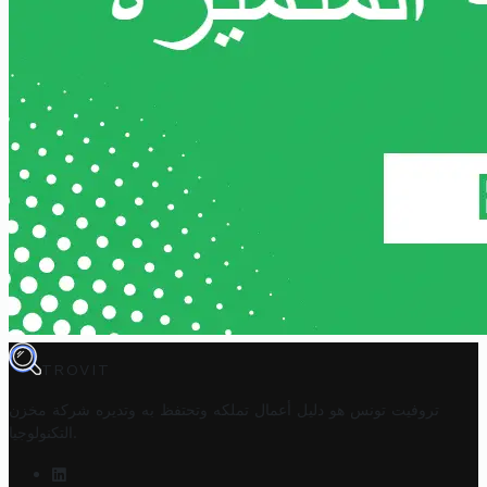
TROVIT
تروفيت تونس هو دليل أعمال تملكه وتحتفظ به وتديره
شركة مخزن
.
التكنولوجيا