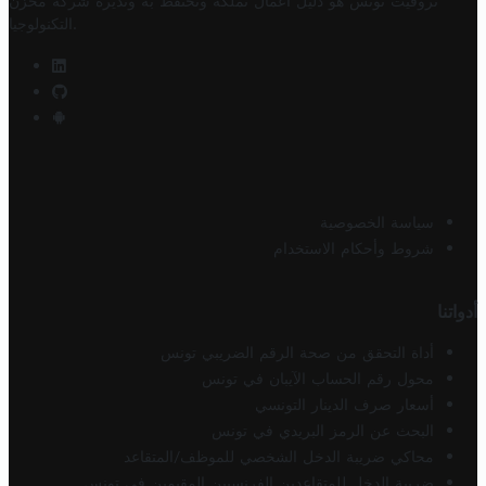
تروفيت تونس هو دليل أعمال تملكه وتحتفظ به وتديره
شركة مخزن
.
التكنولوجيا
سياسة الخصوصية
شروط وأحكام الاستخدام
أدواتنا
أداة التحقق من صحة الرقم الضريبي تونس
محول رقم الحساب الآيبان في تونس
أسعار صرف الدينار التونسي
البحث عن الرمز البريدي في تونس
محاكي ضريبة الدخل الشخصي للموظف/المتقاعد
ضريبة الدخل للمتقاعدين الفرنسيين المقيمين في تونس