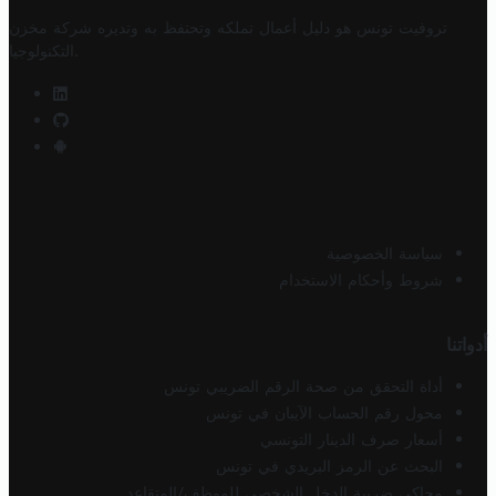
تروفيت تونس هو دليل أعمال تملكه وتحتفظ به وتديره
شركة مخزن
.
التكنولوجيا
سياسة الخصوصية
شروط وأحكام الاستخدام
أدواتنا
أداة التحقق من صحة الرقم الضريبي تونس
محول رقم الحساب الآيبان في تونس
أسعار صرف الدينار التونسي
البحث عن الرمز البريدي في تونس
محاكي ضريبة الدخل الشخصي للموظف/المتقاعد