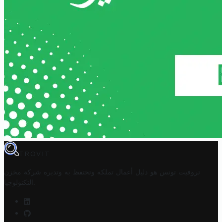
TROVIT
تروفيت تونس هو دليل أعمال تملكه وتحتفظ به وتديره
شركة مخزن
.
التكنولوجيا