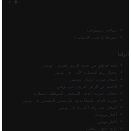
سياسة الخصوصية
شروط وأحكام الاستخدام
أدواتنا
أداة التحقق من صحة الرقم الضريبي تونس
محول رقم الحساب الآيبان في تونس
أسعار صرف الدينار التونسي
البحث عن الرمز البريدي في تونس
محاكي ضريبة الدخل الشخصي للموظف/المتقاعد
ضريبة الدخل للمتقاعدين الفرنسيين المقيمين في تونس
أسعار السيارات الجديدة في تونس
أخبار تروفيت
أخبار تونس
رابط خلفي مجاني