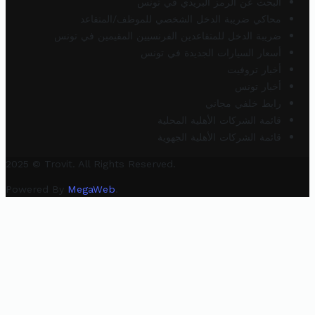
البحث عن الرمز البريدي في تونس
محاكي ضريبة الدخل الشخصي للموظف/المتقاعد
ضريبة الدخل للمتقاعدين الفرنسيين المقيمين في تونس
أسعار السيارات الجديدة في تونس
أخبار تروفيت
أخبار تونس
رابط خلفي مجاني
قائمة الشركات الأهلية المحلية
قائمة الشركات الأهلية الجهوية
2025 © Trovit. All Rights Reserved.
Powered By
MegaWeb
.