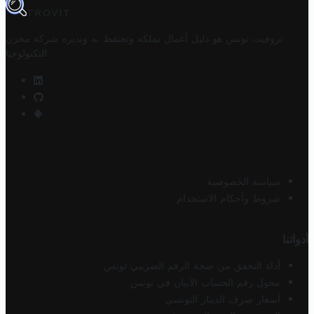
TROVIT
تروفيت تونس هو دليل أعمال تملكه وتحتفظ به وتديره
شركة مخزن
.
التكنولوجيا
سياسة الخصوصية
شروط وأحكام الاستخدام
أدواتنا
أداة التحقق من صحة الرقم الضريبي تونس
محول رقم الحساب الآيبان في تونس
أسعار صرف الدينار التونسي