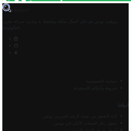
TROVIT
تروفيت تونس هو دليل أعمال تملكه وتحتفظ به وتديره
شركة مخزن
.
التكنولوجيا
سياسة الخصوصية
شروط وأحكام الاستخدام
أدواتنا
أداة التحقق من صحة الرقم الضريبي تونس
محول رقم الحساب الآيبان في تونس
أسعار صرف الدينار التونسي