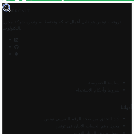
TROVIT
تروفيت تونس هو دليل أعمال تملكه وتحتفظ به وتديره
شركة مخزن
.
التكنولوجيا
سياسة الخصوصية
شروط وأحكام الاستخدام
أدواتنا
أداة التحقق من صحة الرقم الضريبي تونس
محول رقم الحساب الآيبان في تونس
أسعار صرف الدينار التونسي