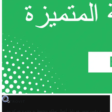
TROVIT
تروفيت تونس هو دليل أعمال تملكه وتحتفظ به وتديره
شركة مخزن