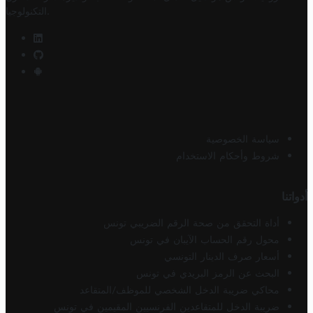
.
التكنولوجيا
سياسة الخصوصية
شروط وأحكام الاستخدام
أدواتنا
أداة التحقق من صحة الرقم الضريبي تونس
محول رقم الحساب الآيبان في تونس
أسعار صرف الدينار التونسي
البحث عن الرمز البريدي في تونس
محاكي ضريبة الدخل الشخصي للموظف/المتقاعد
ضريبة الدخل للمتقاعدين الفرنسيين المقيمين في تونس