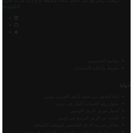
تروفيت تونس هو دليل أعمال تملكه وتحتفظ به وتديره
شركة مخزن
.
التكنولوجيا
سياسة الخصوصية
شروط وأحكام الاستخدام
أدواتنا
أداة التحقق من صحة الرقم الضريبي تونس
محول رقم الحساب الآيبان في تونس
أسعار صرف الدينار التونسي
البحث عن الرمز البريدي في تونس
محاكي ضريبة الدخل الشخصي للموظف/المتقاعد
ضريبة الدخل للمتقاعدين الفرنسيين المقيمين في تونس