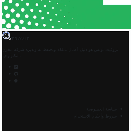
TROVIT
تروفيت تونس هو دليل أعمال تملكه وتحتفظ به وتديره
شركة مخزن
.
التكنولوجيا
سياسة الخصوصية
شروط وأحكام الاستخدام