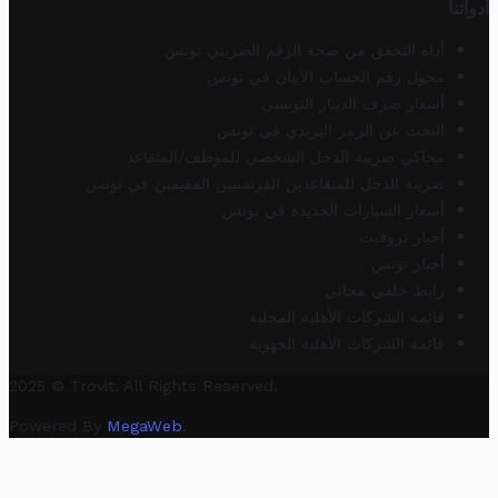
أدواتنا
أداة التحقق من صحة الرقم الضريبي تونس
محول رقم الحساب الآيبان في تونس
أسعار صرف الدينار التونسي
البحث عن الرمز البريدي في تونس
محاكي ضريبة الدخل الشخصي للموظف/المتقاعد
ضريبة الدخل للمتقاعدين الفرنسيين المقيمين في تونس
أسعار السيارات الجديدة في تونس
أخبار تروفيت
أخبار تونس
رابط خلفي مجاني
قائمة الشركات الأهلية المحلية
قائمة الشركات الأهلية الجهوية
2025 © Trovit. All Rights Reserved.
Powered By
MegaWeb
.