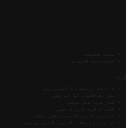
سياسة الخصوصية
شروط وأحكام الاستخدام
أدواتنا
أداة التحقق من صحة الرقم الضريبي تونس
محول رقم الحساب الآيبان في تونس
أسعار صرف الدينار التونسي
البحث عن الرمز البريدي في تونس
محاكي ضريبة الدخل الشخصي للموظف/المتقاعد
ضريبة الدخل للمتقاعدين الفرنسيين المقيمين في تونس