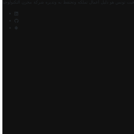
فيت تونس هو دليل أعمال تملكه وتحتفظ به وتديره
شركة مخزن التكنولوجيا