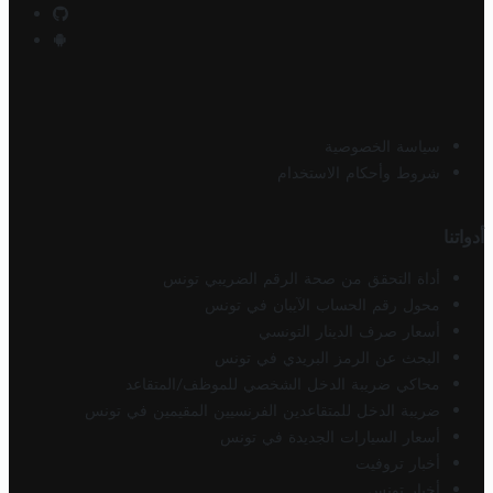
سياسة الخصوصية
شروط وأحكام الاستخدام
أدواتنا
أداة التحقق من صحة الرقم الضريبي تونس
محول رقم الحساب الآيبان في تونس
أسعار صرف الدينار التونسي
البحث عن الرمز البريدي في تونس
محاكي ضريبة الدخل الشخصي للموظف/المتقاعد
ضريبة الدخل للمتقاعدين الفرنسيين المقيمين في تونس
أسعار السيارات الجديدة في تونس
أخبار تروفيت
أخبار تونس