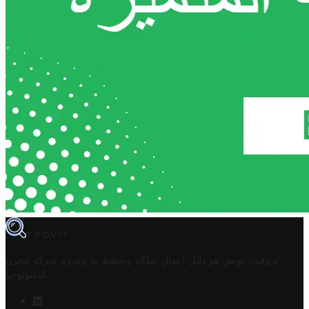
TROVIT
تروفيت تونس هو دليل أعمال تملكه وتحتفظ به وتديره
شركة مخزن
.
التكنولوجيا