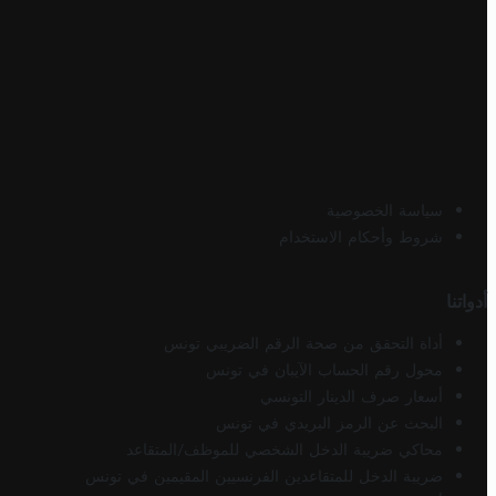
سياسة الخصوصية
شروط وأحكام الاستخدام
أدواتنا
أداة التحقق من صحة الرقم الضريبي تونس
محول رقم الحساب الآيبان في تونس
أسعار صرف الدينار التونسي
البحث عن الرمز البريدي في تونس
محاكي ضريبة الدخل الشخصي للموظف/المتقاعد
ضريبة الدخل للمتقاعدين الفرنسيين المقيمين في تونس