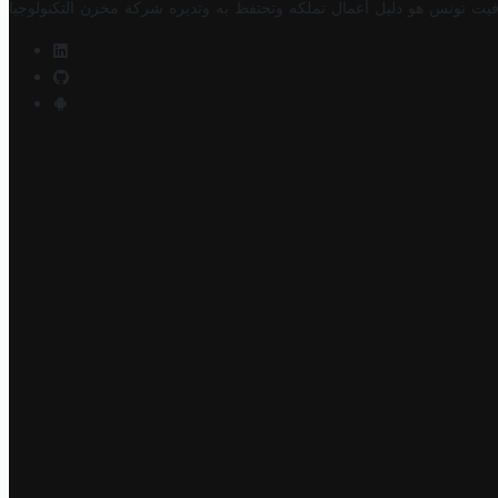
فيت تونس هو دليل أعمال تملكه وتحتفظ به وتديره
شركة مخزن التكنولوجيا